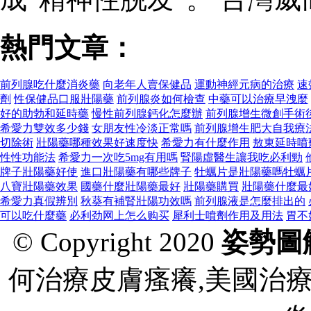
熱門文章：
前列腺吃什麼消炎藥
向老年人賣保健品
運動神經元病的治療
速
劑
性保健品口服壯陽藥
前列腺炎如何檢查
中藥可以治療早洩麼
好的助勃和延時藥
慢性前列腺鈣化怎麼辦
前列腺增生微創手術
希愛力雙效多少錢
女朋友性冷淡正常嗎
前列腺增生肥大自我療
切除術
壯陽藥哪種效果好速度快
希愛力有什麼作用
敖東延時噴
性性功能法
希愛力一次吃5mg有用嗎
腎陽虛醫生讓我吃必利勁
牌子壯陽藥好使
進口壯陽藥有哪些牌子
牡蠣片是壯陽藥嗎牡蠣
八寶壯陽藥效果
國藥什麼壯陽藥最好
壯陽藥購買
壯陽藥什麼最
希愛力真假辨別
秋葵有補腎壯陽功效嗎
前列腺液是怎麼排出的
可以吃什麼藥
必利劲网上怎么购买
犀利士噴劑作用及用法
胃不
© Copyright 2020
姿勢圖
何治療皮膚瘙癢,美國治