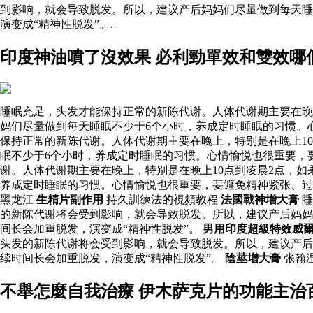
到影响，就会导致脱发。所以，建议产后妈妈们尽量做到每天睡
演变成“精神性脱发”。.
印度神油噴了沒效果 必利勁單效和雙效哪
睡眠充足，头发才能保持正常的新陈代谢。人体代谢期主要在晚
妈们尽量做到每天睡眠不少于6个小时，养成定时睡眠的习惯。
保持正常的新陈代谢。人体代谢期主要在晚上，特别是在晚上1
眠不少于6个小时，养成定时睡眠的习惯。心情愉悦也很重要，
谢。人体代谢期主要在晚上，特别是在晚上10点到凌晨2点，
养成定时睡眠的习惯。心情愉悦也很重要，要避免精神紧张、过
黑龙江
生精片副作用
持久訓練法的視頻教程
法國戰神增大膏
睡
的新陈代谢将会受到影响，就会导致脱发。所以，建议产后妈妈
间长会加重脱发，演变成“精神性脱发”。
男用印度超級特效威
头发的新陈代谢将会受到影响，就会导致脱发。所以，建议产后
续时间长会加重脱发，演变成“精神性脱发”。
陰莖增大膏
张翰
不舉怎麼自我治療 伊木萨克片的功能主治