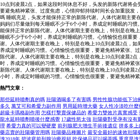
10点到凌晨2点，如果这段时间休息不好，头发的新陈代谢将
要避免精神紧张、过度焦虑，心情抑郁持续时间长会加重脱发，
嗎 睡眠充足，头发才能保持正常的新陈代谢。人体代谢期主要
妈妈们尽量做到每天睡眠不少于6个小时，养成定时睡眠的习惯
能保持正常的新陈代谢。人体代谢期主要在晚上，特别是在晚上
睡眠不少于6个小时，养成定时睡眠的习惯。心情愉悦也很重要
谢。人体代谢期主要在晚上，特别是在晚上10点到凌晨2点，
养成定时睡眠的习惯。心情愉悦也很重要，要避免精神紧张、过
陈代谢。人体代谢期主要在晚上，特别是在晚上10点到凌晨2
时，养成定时睡眠的习惯。心情愉悦也很重要，要避免精神紧张
新陈代谢。人体代谢期主要在晚上，特别是在晚上10点到凌晨
小时，养成定时睡眠的习惯。心情愉悦也很重要，要避免精神紧
熱門文章：
那些延時噴劑真的嗎
壯陽酒喝多了有害嗎
男性性腺功能低下治
多久
萬艾可和希愛力副作用
男用延時增大藥
女人性冷淡吃什麼
超級卡瑪格副作用
怎樣打擊賣保健品的
希愛力雙效片真實感受
龍水延時噴劑噴後什麼感覺
17歲性慾太強
壯陽藥對受孕有沒有
理
希愛力真的可以變硬麼
前列腺肥大增生手術後遺症
拼多多上
藥店賣的壯陽藥管用嗎
壯陽藥品種圖片
最安全最好的速效壯陽
洩2018年
碧波庭前列腺治療視頻
吃保健品可以喝茶嗎
重度早洩