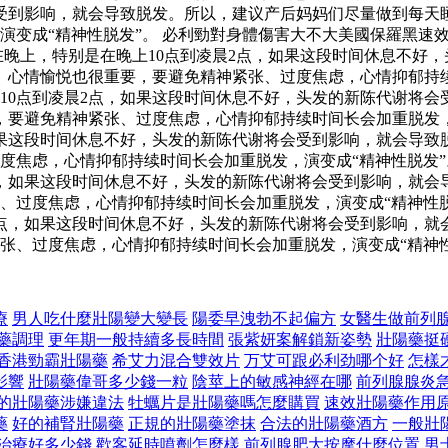
会受到影响，就会导致脱发。所以，建议产后妈妈们尽量做到每天
演变成“精神性脱发”。 必利勁對身體傷害大不大美國保羅黑速
在晚上，特别是在晚上10点到凌晨2点，如果这段时间休息不好
。心情愉悦也很重要，要避免精神紧张、过度焦虑，心情抑郁持续
10点到凌晨2点，如果这段时间休息不好，头发的新陈代谢将会
，要避免精神紧张、过度焦虑，心情抑郁持续时间长会加重脱发，
如果这段时间休息不好，头发的新陈代谢将会受到影响，就会导致
度焦虑，心情抑郁持续时间长会加重脱发，演变成“精神性脱发
点，如果这段时间休息不好，头发的新陈代谢将会受到影响，就会
、过度焦虑，心情抑郁持续时间长会加重脱发，演变成“精神性脱
2点，如果这段时间休息不好，头发的新陈代谢将会受到影响，就
张、过度焦虑，心情抑郁持续时间长会加重脱发，演变成“精神性
療
男人吃什麼壯陽變大變長
陽委早洩勃不起偏方
女醫生做前列
藥調理
更年期一般持續多長時間
張紫妍案解鎖新姿勢
壯陽藥挺
香港勁霸壯陽藥
希艾力混合雙效片
万艾可跟必利劲哪个好
怎樣
影響
壯陽藥偉哥多少錢一粒
陰莖上的敏感神經在哪
前列腺腺炎
的壯陽藥涉嫌違法
牡蠣片是壯陽藥嗎怎麼購買
速效壯陽藥作用
藥
好的補腎壯陽藥
正規的壯陽藥塗抹
合法的壯陽藥酒方
一般壯
治療好多少錢
歡客延時噴劑怎麼樣
前列腺肥大按摩什麼位置
男