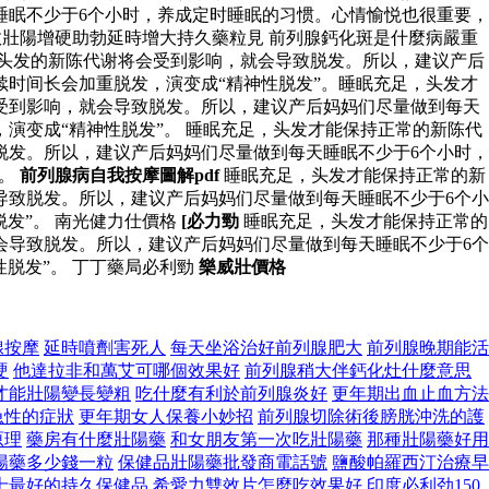
睡眠不少于6个小时，养成定时睡眠的习惯。心情愉悦也很重要，
效壯陽增硬助勃延時增大持久藥粒見 前列腺鈣化斑是什麼病嚴重
，头发的新陈代谢将会受到影响，就会导致脱发。所以，建议产后
时间长会加重脱发，演变成“精神性脱发”。睡眠充足，头发才
受到影响，就会导致脱发。所以，建议产后妈妈们尽量做到每天
演变成“精神性脱发”。 睡眠充足，头发才能保持正常的新陈代
脱发。所以，建议产后妈妈们尽量做到每天睡眠不少于6个小时，
”。
前列腺病自我按摩圖解pdf
睡眠充足，头发才能保持正常的新
导致脱发。所以，建议产后妈妈们尽量做到每天睡眠不少于6个小
发”。 南光健力仕價格
[必力勁
睡眠充足，头发才能保持正常的
会导致脱发。所以，建议产后妈妈们尽量做到每天睡眠不少于6个
脱发”。 丁丁藥局必利勁
樂威壯價格
腺按摩
延時噴劑害死人
每天坐浴治好前列腺肥大
前列腺晚期能活
硬
他達拉非和萬艾可哪個效果好
前列腺稍大伴鈣化灶什麼意思
才能壯陽變長變粗
吃什麼有利於前列腺炎好
更年期出血止血方法
急性的症狀
更年期女人保養小妙招
前列腺切除術後膀胱沖洗的護
原理
藥房有什麼壯陽藥
和女朋友第一次吃壯陽藥
那種壯陽藥好用
陽藥多少錢一粒
保健品壯陽藥批發商電話號
鹽酸帕羅西汀治療早
士最好的持久保健品
希愛力雙效片怎麼吃效果好
印度必利劲150