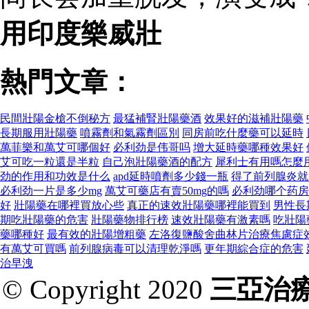
用印度樂威壯
熱門文章：
民間壯陽金槍不倒秘方
最猛補腎壯陽藥酒
效果好的滋補壯陽藥
長期服用壯陽藥
噴霧劑和氣霧劑區別
同房前吃什麼藥可以延時
萬菲樂和萬艾可哪個好
必利劲是伟哥吗
增大延時藥哪種效果好
艾可吃一粒還是半粒
自己泡壯陽藥酒的配方
犀利士有用嗎怎麼
劲的作用和功效是什么
apd延時噴劑多少錢一瓶
得了前列腺炎就
必利劲一片是多少mg
萬艾可藥店有賣50mg的嗎
必利劲哪个药房
好
壯陽藥在哪裡買放心些
真正的速效壯陽藥哪裡能買到
男性長
期吃壯陽藥的危害
壯陽藥物排行榜
速效壯陽藥有激素嗎
吃壯陽
藥哪種好
最有效的壯陽增粗藥
左洛復鹽酸舍曲林片治療焦慮症
有萬艾可買嗎
前列腺病毒可以清理乾淨嗎
更年期綜合症的危害
治早洩
© Copyright 2020
三亞治