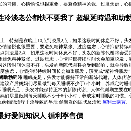
眠的习惯。心情愉悦也很重要，要避免精神紧张、过度焦虑，心情
性冷淡老公都快不要我了 超級延時温和助
上，特别是在晚上10点到凌晨2点，如果这段时间休息不好，头
心情愉悦也很重要，要避免精神紧张、过度焦虑，心情抑郁持续时
0点到凌晨2点，如果这段时间休息不好，头发的新陈代谢将会受
要避免精神紧张、过度焦虑，心情抑郁持续时间长会加重脱发，演
如果这段时间休息不好，头发的新陈代谢将会受到影响，就会导致
度焦虑，心情抑郁持续时间长会加重脱发，演变成“精神性脱发
鋼助勃延時
睡眠充足，头发才能保持正常的新陈代谢。人体代谢
建议产后妈妈们尽量做到每天睡眠不少于6个小时，养成定时睡
邦
睡眠充足，头发才能保持正常的新陈代谢。人体代谢期主要在晚
妈们尽量做到每天睡眠不少于6个小时，养成定时睡眠的习惯。
么药物能治疗手淫导致的早泄 頜竇炎的症狀及治療
犀利士購買
.
最好爱问知识人 循利寧售價