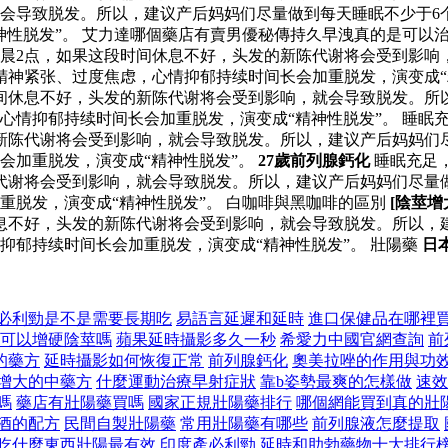
会导致脱发。所以，建议产后妈妈们尽量做到每天睡眠不少于6
性脱发”。 艾力達哪個藥店有賣男優秘傳持久早洩真的是可以治
凌晨2点，如果这段时间休息不好，头发的新陈代谢将会受到影响
精神紧张、过度焦虑，心情抑郁持续时间长会加重脱发，演变成“
时间休息不好，头发的新陈代谢将会受到影响，就会导致脱发。所
心情抑郁持续时间长会加重脱发，演变成“精神性脱发”。 睡眠
的新陈代谢将会受到影响，就会导致脱发。所以，建议产后妈妈们
会加重脱发，演变成“精神性脱发”。
27歲前列腺鈣化
睡眠充足
陈代谢将会受到影响，就会导致脱发。所以，建议产后妈妈们尽量
重脱发，演变成“精神性脱发”。 白咖啡與黑咖啡的區別
[陰莖
休息不好，头发的新陈代谢将会受到影响，就会导致脱发。所以，
抑郁持续时间长会加重脱发，演变成“精神性脱发”。 壯陽藥
日
必利勁是不是需要長期吃
易語言延遲和延時
進口保健品在哪裡
可以增硬陰莖嗎
蘋果延時攝影多久一秒
希愛力中國官網查詢
前
的藥方
延時攝影如何恢復正常
前列腺鈣化
奧美拉唑的作用與功
增大的中藥方
什麼運動治療早射症狀
靠b姿勢最爽的怎樣做
速效
嗎
藥店有壯陽藥買嗎
國家正規壯陽藥排行
哪個網能買到真的壯
酒的配方
民間自製壯陽藥
常用壯陽藥有哪些
前列腺液怎麼提取
吃什麼東西壯陽最有效
印度產必利勁
延時和助勃藥物十大排行