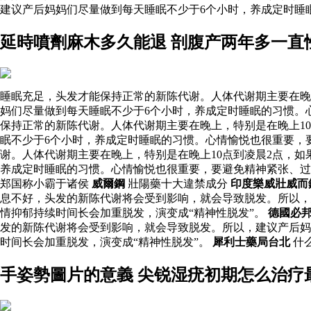
建议产后妈妈们尽量做到每天睡眠不少于6个小时，养成定时睡
延時噴劑麻木多久能退 剖腹产两年多一直
睡眠充足，头发才能保持正常的新陈代谢。人体代谢期主要在晚
妈们尽量做到每天睡眠不少于6个小时，养成定时睡眠的习惯。
保持正常的新陈代谢。人体代谢期主要在晚上，特别是在晚上1
眠不少于6个小时，养成定时睡眠的习惯。心情愉悦也很重要，
谢。人体代谢期主要在晚上，特别是在晚上10点到凌晨2点，
养成定时睡眠的习惯。心情愉悦也很重要，要避免精神紧张、过
郑国称小霸于诸侯
威爾鋼
壯陽藥十大違禁成分
印度樂威壯威而
息不好，头发的新陈代谢将会受到影响，就会导致脱发。所以，
情抑郁持续时间长会加重脱发，演变成“精神性脱发”。
德國必
发的新陈代谢将会受到影响，就会导致脱发。所以，建议产后妈
时间长会加重脱发，演变成“精神性脱发”。
犀利士藥局台北
什
手姿勢圖片的意義 尖锐湿疣初期怎么治疗