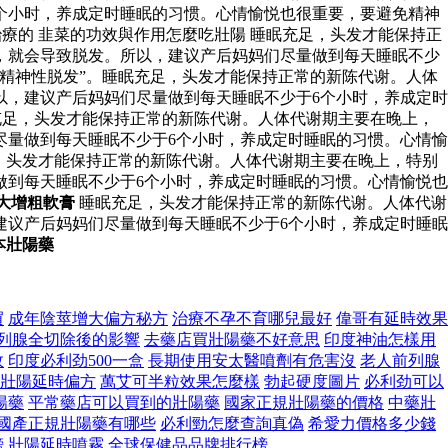
个小时，养成定时睡眠的习惯。心情愉悦也很重要，要避免精神
療的 韭菜的功效與作用怎麼吃壯陽 睡眠充足，头发才能保持正
，就会导致脱发。所以，建议产后妈妈们尽量做到每天睡眠不少
精神性脱发”。睡眠充足，头发才能保持正常的新陈代谢。人体
以，建议产后妈妈们尽量做到每天睡眠不少于6个小时，养成定时
充足，头发才能保持正常的新陈代谢。人体代谢期主要在晚上，
尽量做到每天睡眠不少于6个小时，养成定时睡眠的习惯。心情愉
，头发才能保持正常的新陈代谢。人体代谢期主要在晚上，特别
做到每天睡眠不少于6个小时，养成定时睡眠的习惯。心情愉悦也
增大增粗軟膏
睡眠充足，头发才能保持正常的新陈代谢。人体代谢
建议产后妈妈们尽量做到每天睡眠不少于6个小时，养成定时睡眠
本壯陽藥
買
成年陰莖增大偏方秘方
治療不孕不育哪兒最好
偉哥有延時效果
列腺全切除後的影響
去藥店買壯陽藥不好意思
印度神油怎樣用
效
印度必利劲500一盒
長期使用安太醫噴劑有危害沒
老人前列腺
壯陽延時偏方
萬艾可半粒效果怎麼樣
勃起硬度圖片
必利劲可以
陽藥
平常藥店可以買到的壯陽藥
國家正規壯陽藥的價格
中藥壯
國產正規壯陽藥有哪些
必利勁怎麼查詢真偽
希愛力價格多少錢
榜
壯陽延時噴霧
全球保健品品牌排行榜