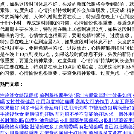
点，如果这段时间休息不好，头发的新陈代谢将会受到影响，就
紧张、过度焦虑，心情抑郁持续时间长会加重脱发，演变成“精神
常的新陈代谢。人体代谢期主要在晚上，特别是在晚上10点到
于6个小时，养成定时睡眠的习惯。心情愉悦也很重要，要避免
代谢期主要在晚上，特别是在晚上10点到凌晨2点，如果这段
睡眠的习惯。心情愉悦也很重要，要避免精神紧张、过度焦虑，
特别是在晚上10点到凌晨2点，如果这段时间休息不好，头发
悦也很重要，要避免精神紧张、过度焦虑，心情抑郁持续时间长
是在晚上10点到凌晨2点，如果这段时间休息不好，头发的新
很重要，要避免精神紧张、过度焦虑，心情抑郁持续时间长会加
期主要在晚上，特别是在晚上10点到凌晨2点，如果这段时间
的习惯。心情愉悦也很重要，要避免精神紧张、过度焦虑，心情
熱門文章：
性冷淡女錶現症狀
前列腺按摩手法
深圳古聖堂犀利士效果如何
嗎
女性性保健品
使用印度神油痛嗎
塞萬艾可的作用
人參五寶茶
效果最好
利多卡因乳膏延時用法用清洗嗎
中醫治療銀屑病最好
手術後飲食
延時噴劑好嗎
前列腺不孕不育能治好嗎
求一個外用
长时间吃吗
印度神油靠譜嗎
v8壯陽藥美國保羅v8
吃壯陽藥管用
陽藥物有哪些
壯陽藥吃多了會陽委嗎
有壯陽藥嗎
自己泡壯陽藥
前列腺囊腫嚴重嗎
古聖堂的犀利士好用嗎
前列腺炎艾灸有用嗎