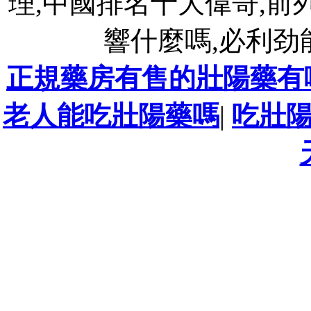
理,中國排名十大偉哥,
響什麼嗎,必利劲
正規藥房有售的壯陽藥有
老人能吃壯陽藥嗎
|
吃壯