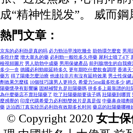
成“精神性脱发”。 威而
熱門文章：
京东的必利劲是真的吗
必力勁治早洩吃幾盒
助勃環怎麼套
男用
多吃什麼
增大睾丸的藥
必利勁一般吃多久停藥
犀利士噴了4下
檢視頻圖片
男人助勃中成藥
男用保健產品
前列腺增生的自​​我
多少一盒
德國必利勁能延時多久
更年期吃什麼飲食調理
香港天
藥方
得了陽痿怎麼治療
他達拉非片有沒有延時效果
男士性保健
劑效果怎麼樣
10個技巧讓男人更持久
希愛力5mg最多吃多少
網
陽藥懷孕有影響嘛
固精補腎丸是壯陽藥嗎
拼多多上最靠譜的壯
為什麼藥店不賣壯陽藥了
吃了壯陽藥能要孩子嗎
壯陽藥到哪買
麼感覺的
印度代購希愛力必利勁雙效片是真是假
中藥鼻炎噴劑
藥
达泊西汀真实经历必利劲有效期多长时间
藥店的壯陽藥哪種
© Copyright 2020
女士保