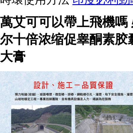
萬艾可可以帶上飛機嗎
尔十倍浓缩促睾酮素胶
大膏