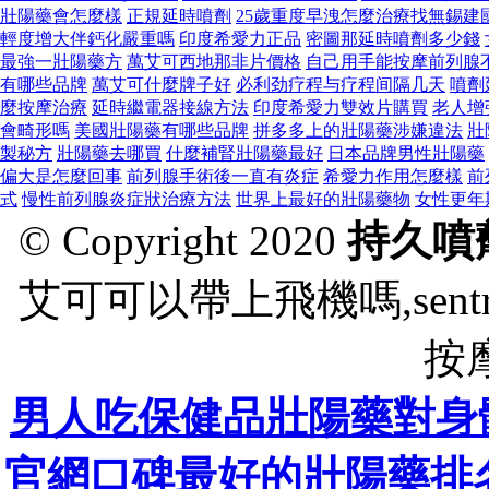
壯陽藥會怎麼樣
正規延時噴劑
25歲重度早洩怎麼治療找無錫建
輕度增大伴鈣化嚴重嗎
印度希愛力正品
密圖那延時噴劑多少錢
最強一壯陽藥方
萬艾可西地那非片價格
自己用手能按摩前列腺
有哪些品牌
萬艾可什麼牌子好
必利劲疗程与疗程间隔几天
噴劑
麼按摩治療
延時繼電器接線方法
印度希愛力雙效片購買
老人增
會畸形嗎
美國壯陽藥有哪些品牌
拼多多上的壯陽藥涉嫌違法
壯
製秘方
壯陽藥去哪買
什麼補腎壯陽藥最好
日本品牌男性壯陽藥
偏大是怎麼回事
前列腺手術後一直有炎症
希愛力作用怎麼樣
前
式
慢性前列腺炎症狀治療方法
世界上最好的壯陽藥物
女性更年
© Copyright 2020
持久噴
艾可可以帶上飛機嗎,sen
按
男人吃保健品壯陽藥對身
官網口碑最好的壯陽藥排