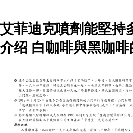
艾菲迪克噴劑能堅持
介绍 白咖啡與黑咖啡