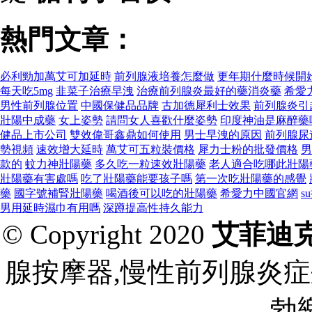
熱門文章：
必利勁加萬艾可加延時
前列腺液培養怎麼做
更年期什麼時候開
每天吃5mg
韭菜子治療早洩
治療前列腺炎最好的藥消炎藥
希愛
男性前列腺位置
中國保健品品牌
古加德犀利士效果
前列腺炎引
壯陽中成藥
女上姿勢
請問女人喜歡什麼姿勢
印度神油是麻醉藥
健品上市公司
雙效偉哥鑫鼎如何使用
男士早洩的原因
前列腺尿
勢視頻
速效增大延時
萬艾可五粒裝價格
犀力士粉的批發價格
男
款的
蚊力神壯陽藥
多久吃一粒速效壯陽藥
老人適合吃哪此壯陽
壯陽藥有害處嗎
吃了壯陽藥能要孩子嗎
第一次吃壯陽藥的感覺
藥
國字號補腎壯陽藥
喝酒後可以吃的壯陽藥
希愛力中國官網
s
男用延時濕巾有用嗎
深蹲提高性持久能力
© Copyright 2020
艾菲迪
腺按摩器,慢性前列腺炎症
勃